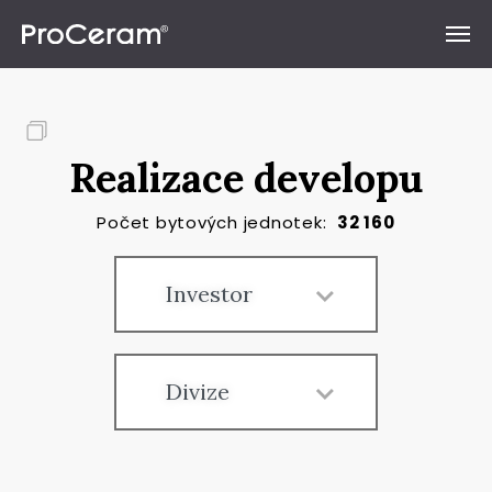
Přeskočit na obsah
Realizace developu
Počet bytových jednotek:
32 160
Investor
Divize