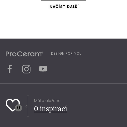
NAČÍST DALŠÍ
DESIGN FOR YOU
Máte uloženo
0
0
inspirací