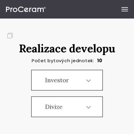
Přeskočit na obsah
Realizace developu
Počet bytových jednotek:
10
Investor
Divize