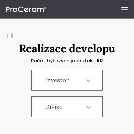
Přeskočit na obsah
Realizace developu
Počet bytových jednotek:
50
Investor
Divize