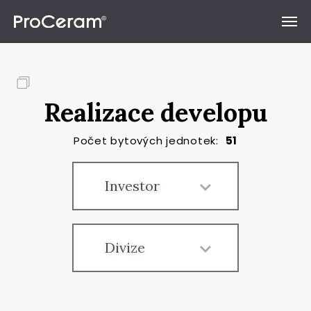
Přeskočit na obsah
Realizace developu
Počet bytových jednotek:
51
Investor
Divize