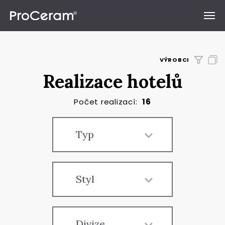
Přeskočit na obsah
VÝROBCI
Realizace hotelů
Počet realizací:
16
Typ
Styl
Divize