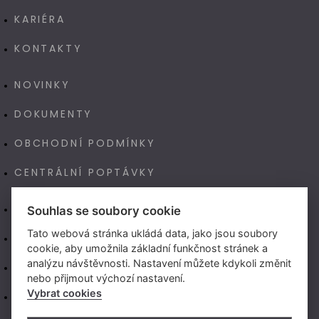
KARIÉRA
KONTAKTY
NOVINKY
DOKUMENTY
OBCHODNÍ PODMÍNKY
CENTRÁLNÍ POPTÁVKY
E-SHOP
Souhlas se soubory cookie
Tato webová stránka ukládá data, jako jsou soubory
NAŠE VÝROBA TECHNOART
cookie, aby umožnila základní funkčnost stránek a
analýzu návštěvnosti. Nastavení můžete kdykoli změnit
NEW LIVING CENTER (CZ)
nebo přijmout výchozí nastavení.
Vybrat cookies
NEW LIVING CENTER (SK)