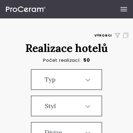
Přeskočit na obsah
VÝROBCI
Realizace hotelů
Počet realizací:
50
Typ
Styl
Divize