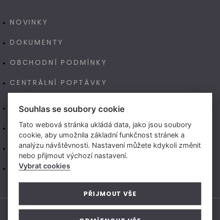
NOVINKY
DOKUMENTY
OBCHODNÍ PODMÍNKY
CENTRÁLNÍ POPTÁVKY
E-SHOP
Souhlas se soubory cookie
Tato webová stránka ukládá data, jako jsou soubory
NAŠE VÝROBA TECHNOART
cookie, aby umožnila základní funkčnost stránek a
analýzu návštěvnosti. Nastavení můžete kdykoli změnit
NEW LIVING CENTER (CZ)
nebo přijmout výchozí nastavení.
Vybrat cookies
NEW LIVING CENTER (SK)
PŘIJMOUT VŠE