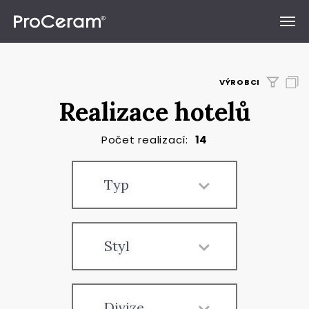
Přeskočit na obsah
VÝROBCI
Realizace hotelů
Počet realizací:
14
Typ
Styl
Divize