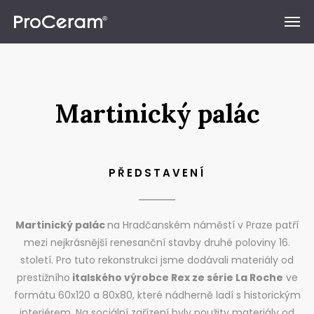
Přeskočit na obsah
Martinický palác
PŘEDSTAVENÍ
Martinický palác
na Hradčanském náměstí v Praze patří
mezi nejkrásnější renesanční stavby druhé poloviny 16.
století. Pro tuto rekonstrukci jsme dodávali materiály od
prestižního
italského výrobce Rex ze série La Roche
ve
formátu 60x120 a 80x80, které nádherně ladí s historickým
interiérem. Na sociální zařízení byly použity materiály od