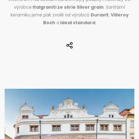
výrobce
Italgraniti ze série Silver grain
. Sanitární
keramiku jsme pak zvolili od výrobců
Duravit
,
Villeroy
Boch
a
Ideal standard
.