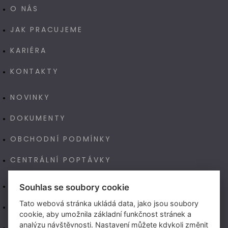
O NÁS
JAK PRACUJEME
KARIÉRA
KONTAKTY
NOVINKY
DOKUMENTY
OBCHODNÍ PODMÍNKY
CENTRÁLNÍ POPTÁVKY
E-SHOP
Souhlas se soubory cookie
Tato webová stránka ukládá data, jako jsou soubory
NAŠE VÝROBA TECHNOART
cookie, aby umožnila základní funkčnost stránek a
analýzu návštěvnosti. Nastavení můžete kdykoli změnit
NEW LIVING CENTER (CZ)