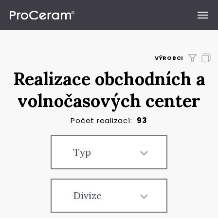
Přeskočit na obsah
VÝROBCI
Realizace obchodních a
volnočasových center
Počet realizací:
93
Typ
Divize