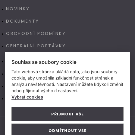
NOVINKY
DOKUMENTY
OBCHODNÍ PODMÍNKY
CENTRÁLNÍ POPTÁVKY
E-SHOP
Souhlas se soubory cookie
Tato webová stránka ukládá data, jako jsou soubory
NAŠE VÝROBA TECHNOART
cookie, aby umožnila základní funkčnost stránek a
analýzu návštěvnosti. Nastavení můžete kdykoli změnit
NEW LIVING CENTER (CZ)
nebo přijmout výchozí nastavení.
Vybrat cookies
NEW LIVING CENTER (SK)
PŘIJMOUT VŠE
ODMÍTNOUT VŠE
© 2026 Vytvořeno v
Beneš & Michl