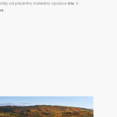
teriály od předního italského výrobce
Iris
. U
he
.