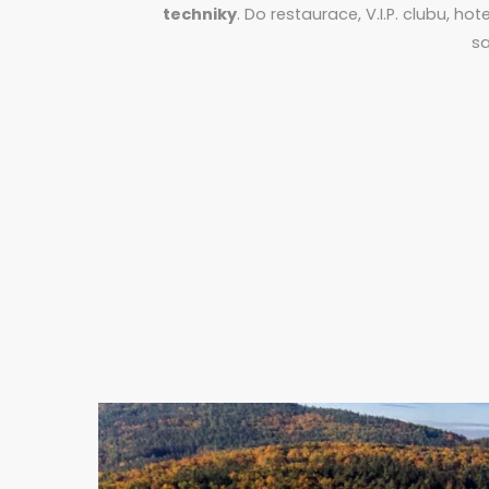
techniky
. Do restaurace, V.I.P. clubu, h
sa