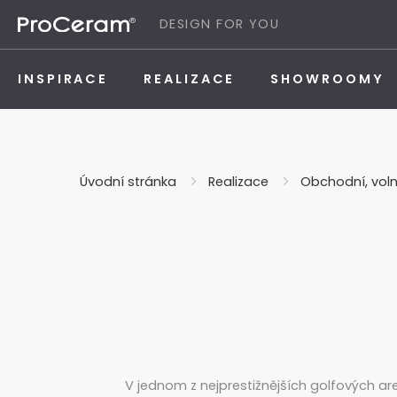
Přeskočit na obsah
DESIGN FOR YOU
INSPIRACE
REALIZACE
SHOWROOMY
Úvodní stránka
Realizace
Obchodní, vol
V jednom z nejprestižnějších golfových ar