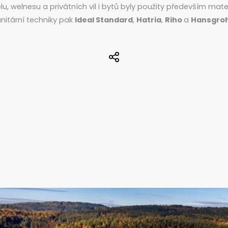
otelu, welnesu a privátních vil i bytů byly použity především ma
nitární techniky pak
Ideal Standard
,
Hatria
,
Riho
a
Hansgro