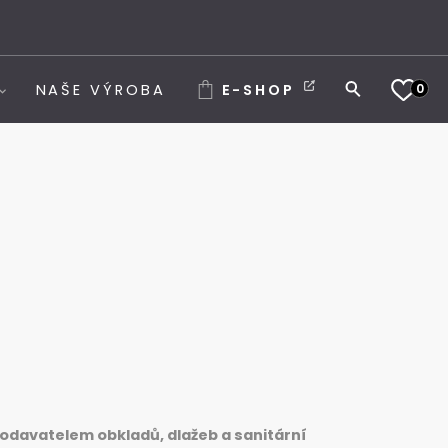
0
NAŠE VÝROBA
E-SHOP
odavatelem obkladů, dlažeb a sanitární