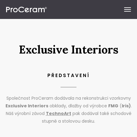
Přeskočit na obsah
Exclusive Interiors
PŘEDSTAVENÍ
Společnost ProCeram dodávala na rekonstrukci vzorkovny
Exclusive Interiors
obklady, dlažby od výrobce
FMG
(
Iris)
.
Náš výrobní závod
TechnoArt
pak dodával také schodové
stupně a stolovou desku.