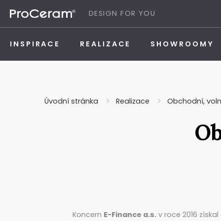
Přeskočit na obsah
DESIGN FOR YOU
INSPIRACE
REALIZACE
SHOWROOMY
Úvodní stránka
Realizace
Obchodní, vol
Ob
Koncern
E-Finance a.s.
v roce 2016 získa