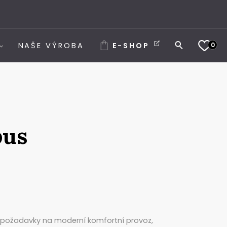
0
NAŠE VÝROBA
E-SHOP
bus
 s požadavky na moderní komfortní provoz,