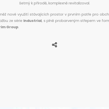
šetrný k přírodě, komplexně revitalizoval.
ěž nové využití stávajících prostor v prvním patře pro obcho
lažbu ze série
Industrial
, s plně probarveným střepem ve fo
rim Group
.