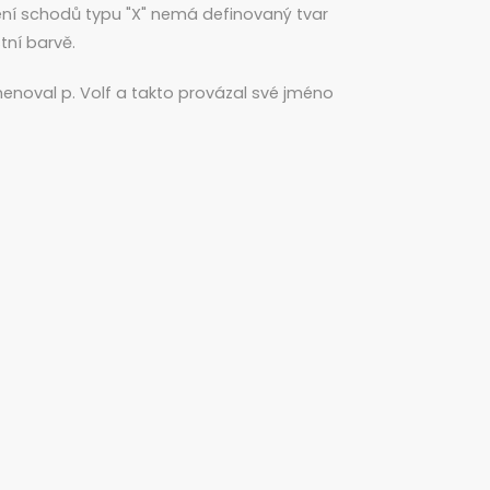
ní schodů typu "X" nemá definovaný tvar
tní barvě.
jmenoval p. Volf a takto provázal své jméno