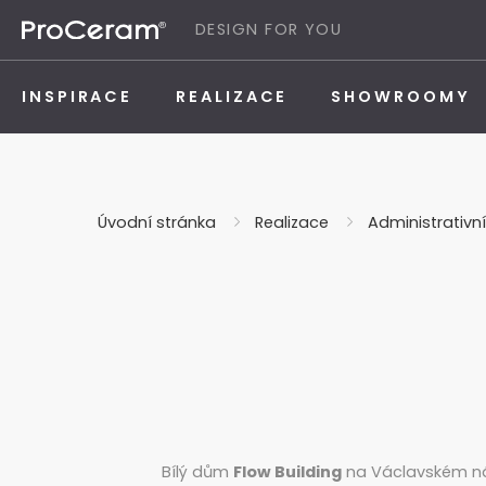
Přeskočit na obsah
DESIGN FOR YOU
INSPIRACE
REALIZACE
SHOWROOMY
Úvodní stránka
Realizace
Administrativn
Bílý dům
Flow Building
na Václavském nám