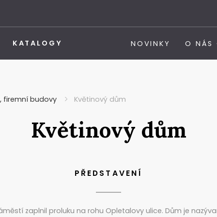
KATALOGY
NOVINKY
O NÁS
í, firemní budovy
Květinový dům
Květinový dům
PŘEDSTAVENÍ
ěstí zaplnil proluku na rohu Opletalovy ulice. Dům je nazýv