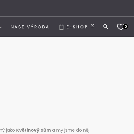
0
NAŠE VÝROBA
E-SHOP
aný jako
Květinový dům
a my jsme do něj