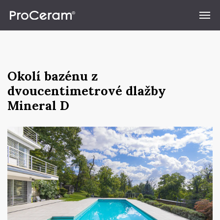
Přeskočit na obsah
Okolí bazénu z
dvoucentimetrové dlažby
Mineral D