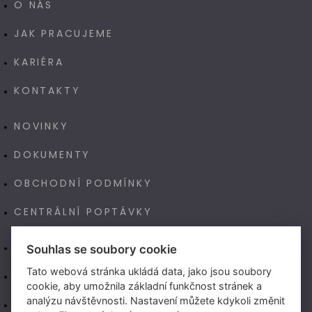
O NÁS
JAK PRACUJEME
KARIÉRA
KONTAKTY
NOVINKY
DOKUMENTY
OBCHODNÍ PODMÍNKY
CENTRÁLNÍ POPTÁVKY
E-SHOP
Souhlas se soubory cookie
Tato webová stránka ukládá data, jako jsou soubory
NAŠE VÝROBA TECHNOART
cookie, aby umožnila základní funkčnost stránek a
analýzu návštěvnosti. Nastavení můžete kdykoli změnit
NEW LIVING CENTER (CZ)