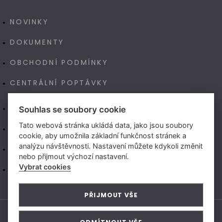
NOVINKY
DOKUMENTY
OBCHODNÍ PODMÍNKY
CENTRÁLNÍ POPTÁVKY
E-SHOP
Souhlas se soubory cookie
Tato webová stránka ukládá data, jako jsou soubory
NAŠE VÝROBA TECHNOART
cookie, aby umožnila základní funkčnost stránek a
analýzu návštěvnosti. Nastavení můžete kdykoli změnit
NEW LIVING CENTER (CZ)
nebo přijmout výchozí nastavení.
Vybrat cookies
NEW LIVING CENTER (SK)
PŘIJMOUT VŠE