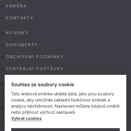
KARIÉRA
KONTAKTY
NOVINKY
DOKUMENTY
OBCHODNÍ PODMÍNKY
CENTRÁLNÍ POPTÁVKY
E-SHOP
Souhlas se soubory cookie
Tato webová stránka ukládá data, jako jsou soubory
NAŠE VÝROBA TECHNOART
cookie, aby umožnila základní funkčnost stránek a
analýzu návštěvnosti. Nastavení můžete kdykoli změnit
NEW LIVING CENTER (CZ)
nebo přijmout výchozí nastavení.
Vybrat cookies
NEW LIVING CENTER (SK)