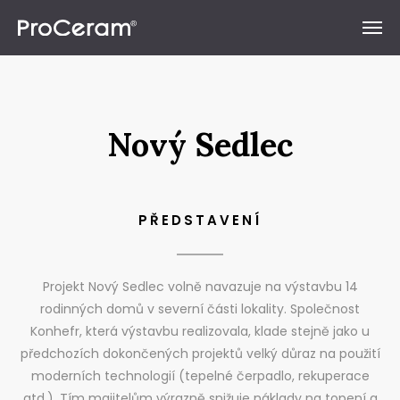
Přeskočit na obsah
Nový Sedlec
PŘEDSTAVENÍ
Projekt Nový Sedlec volně navazuje na výstavbu 14
rodinných domů v severní části lokality. Společnost
Konhefr, která výstavbu realizovala, klade stejně jako u
předchozích dokončených projektů velký důraz na použití
moderních technologií (tepelné čerpadlo, rekuperace
atd.). Tím majitelům výrazně snižuje náklady na topení a