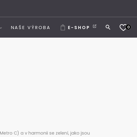
0
NAŠE VÝROBA
E-SHOP
tro C) a v harmonii se zelení, jako jsou