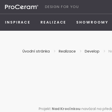
Přeskočit na obsah
DESIGN FOR YOU
INSPIRACE
REALIZACE
SHOWROOMY
Úvodní stránka
Realizace
Develop
N
Projekt
Nad Krocínkou
navázal na předch