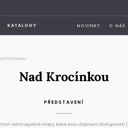
KATALOGY
NOVINKY
O NÁS
ad Krocínkou
Nad Krocínkou
PŘEDSTAVENÍ
ozí velmi úspěšné etapy, které svou dopravní dostupností (Me