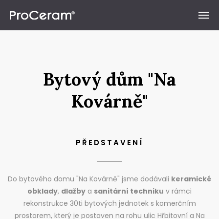
Přeskočit na obsah
Bytový dům "Na
Kovárně"
PŘEDSTAVENÍ
Do bytového domu "Na Kovárně" jsme dodávali
keramické
obklady
,
dlažby
a
sanitární techniku
v rámci
rekonstrukce 30ti bytových jednotek s komerčním
prostorem, který je postaven na rohu ulic Hřbitovní a Na