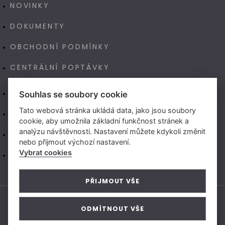
NOVINKY
DOKUMENTY
OBCHODNÍ PODMÍNKY
CENTRÁLNÍ POPTÁVKY
E-SHOP
Souhlas se soubory cookie
Tato webová stránka ukládá data, jako jsou soubory
NAŠE VÝROBA TECHNOART
cookie, aby umožnila základní funkčnost stránek a
analýzu návštěvnosti. Nastavení můžete kdykoli změnit
NEW LIVING CENTER (CZ)
nebo přijmout výchozí nastavení.
Vybrat cookies
NEW LIVING CENTER (SK)
PŘIJMOUT VŠE
ODMÍTNOUT VŠE
© 2026 Vytvořeno v
Beneš & Michl