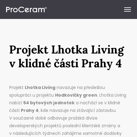
Přeskočit na obsah
Projekt Lhotka Living
v klidné části Prahy 4
Projekt
Lhotka Living
navazuje na předešlou
spolupráci u projektu
Hodkovičky green
. Lhotka Living
nabízí
54 bytových jednotek
a nachází se v klidné
části
Prahy 4
, kde navazuje na stávající zástavbu.
V současné době odbavuje pražská divize
developerských projektů poslední klientské změny a
v následujících týdnech zahájíme samotné dodávky