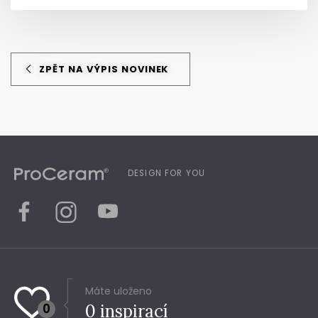
ZPĚT NA VÝPIS NOVINEK
DESIGN FOR YOU
Máte uloženo
0
0
inspirací