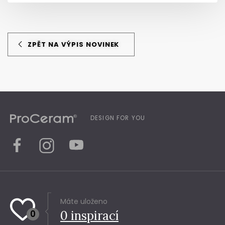
ZPĚT NA VÝPIS NOVINEK
DESIGN FOR YOU
Máte uloženo
0
0
inspirací