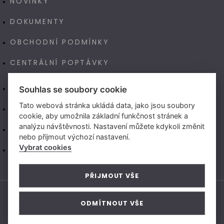
NOVINKY
DOKUMENTY
OBCHODNÍ PODMÍNKY
CENTRÁLNÍ POPTÁVKY
E-SHOP
Souhlas se soubory cookie
Tato webová stránka ukládá data, jako jsou soubory
NAŠE VÝROBA TECHNOART
cookie, aby umožnila základní funkčnost stránek a
analýzu návštěvnosti. Nastavení můžete kdykoli změnit
NEW LIVING CENTER (CZ)
nebo přijmout výchozí nastavení.
Vybrat cookies
NEW LIVING CENTER (SK)
PŘIJMOUT VŠE
ODMÍTNOUT VŠE
© 2026 Vytvořeno v
Beneš & Michl