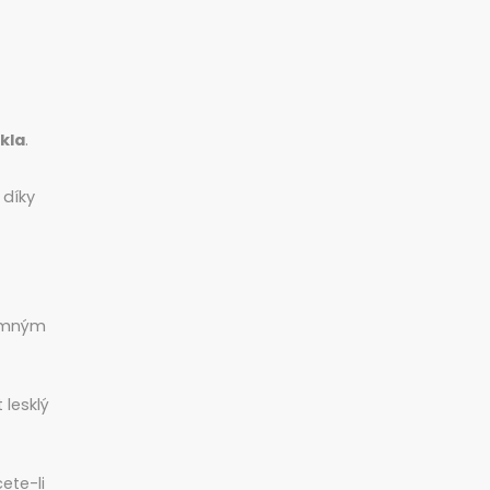
kla
.
 díky
jemným
 lesklý
cete-li