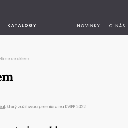
KATALOGY
NOVINKY
O NÁS
zlíme se sklem
lem
ial
, který zažil svou premiéru na KVIFF 2022