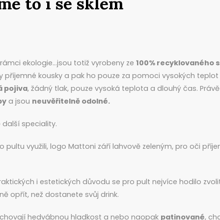
e to i se sklem
ámci ekologie…jsou totiž vyrobeny ze
100% recyklovaného s
cky příjemné kousky a pak ho pouze za pomoci vysokých teplot
 pojiva
, žádný tlak, pouze vysoká teplota a dlouhý čas. Právě
by
a jsou
neuvěřitelně odolné.
další speciality.
 pultu využili, logo Mattoni září lahvově zeleným, pro oči pří
raktických i estetických důvodu se pro pult nejvíce hodilo zvolit
ě opřít, než dostanete svůj drink.
 zachovají hedvábnou hladkost a nebo naopak
patinované
, ch