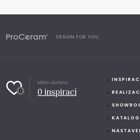
DESIGN FOR YOU
INSPIRA
Máte uloženo
0
inspirací
0
REALIZA
SHOWRO
KATALO
NASTAVE