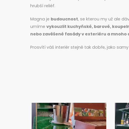
hrubší reliéf.
Magna je
budoucnost
, se kterou my už ale d
umíme
vykouzlit kuchyňské, barové, koupeln
nebo zavěšené fasády v exteriéru a mnoho 
Prosvítí váš interiér stejně tak dobře, jako samy