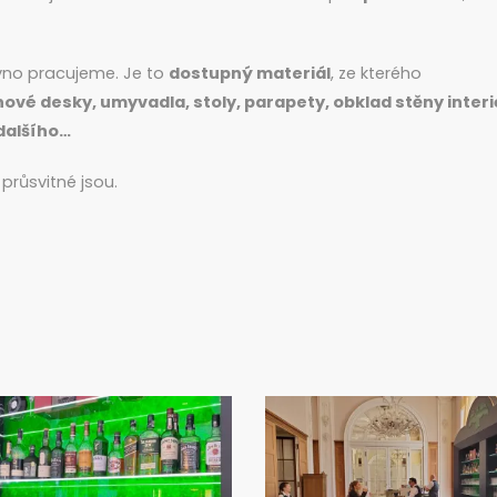
ávno pracujeme. Je to
dostupný materiál
, ze kterého
ové desky, umyvadla, stoly, parapety, obklad stěny inter
dalšího…
 průsvitné jsou.