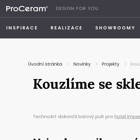
Přeskočit na obsah
DESIGN FOR YOU
INSPIRACE
REALIZACE
SHOWROOMY
Úvodní stránka
Novinky
Projekty
Kou
Kouzlíme se sk
TechnoArt dokončil barový pult pro
hotel Imper