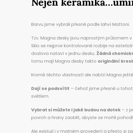
Nejen keramika…umím
Barvu jsme vybrali přesně podle lahví Mattoni.
Tzv. Magna desky jsou naprostým průlomem v r
Sklo se nejprve kontrolovaně rozbije na esteti
doslova nataví v jednu desku.
Žádná chemická
tomu mají Magna desky takto
originální kres
Kromě těchto vlastností ale nabízí Magna ještě 
Dají se podsvítit
– čehož jsme přesně u tohoto
světlem.
Vybrat si můžete i jaké budou na dotek
– z p
povrch a hrany zaoblit, abyste se mohli pohodln
Ale existují i v matném provedení a přesto si