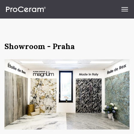
Přeskočit na obsah
Showroom - Praha