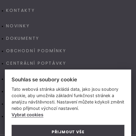
KONTAKTY
NOVINKY
DOKUMENTY
OBCHODNÍ PODMÍNKY
CENTRÁLNÍ POPTÁVKY
E-SHOP
Souhlas se soubory cookie
Tato webová stránka ukládá data, jako jsou soubory
NAŠE VÝROBA TECHNOART
cookie, aby umožnila základní funkčnost stránek a
analýzu návštěvnosti. Nastavení můžete kdykoli změnit
NEW LIVING CENTER (CZ)
nebo přijmout výchozí nastavení.
Vybrat cookies
NEW LIVING CENTER (SK)
PŘIJMOUT VŠE