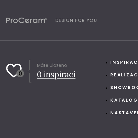
DESIGN FOR YOU
INSPIRA
Máte uloženo
0
inspirací
0
REALIZA
SHOWRO
KATALO
NASTAVE