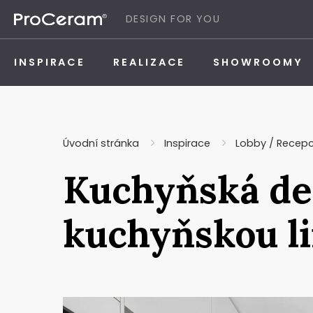
Přeskočit na obsah
DESIGN FOR YOU
INSPIRACE
REALIZACE
SHOWROOMY
Úvodní stránka
Inspirace
Lobby / Recep
Kuchyňská des
kuchyňskou li