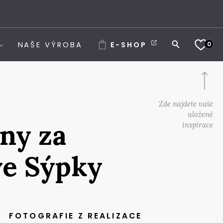
0
NAŠE VÝROBA
E-SHOP
Zde najdete vaše
uložené
ny za
inspirace
ve Sýpky
FOTOGRAFIE Z REALIZACE