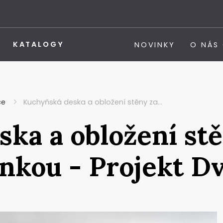
KATALOGY
NOVINKY
O NÁS
ce
Kuchyňská deska a obložení stěny za…
ka a obložení stě
nkou - Projekt D