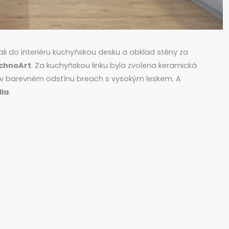
ali do interiéru kuchyňskou desku a obklad stěny za
chnoArt
. Za kuchyňskou linku byla zvolena keramická
v barevném odstínu breach s vysokým leskem. A
lla
.