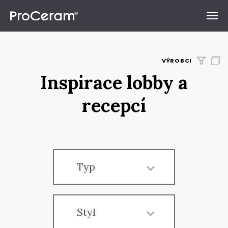
Přeskočit na obsah
VÝROBCI
Inspirace lobby a
recepcí
Typ
Styl