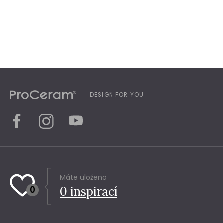
DESIGN FOR YOU
Máte uloženo
0
0
inspirací