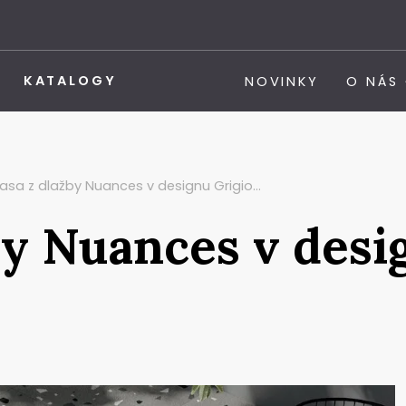
KATALOGY
NOVINKY
O NÁS
asa z dlažby Nuances v designu Grigio…
by Nuances v desi