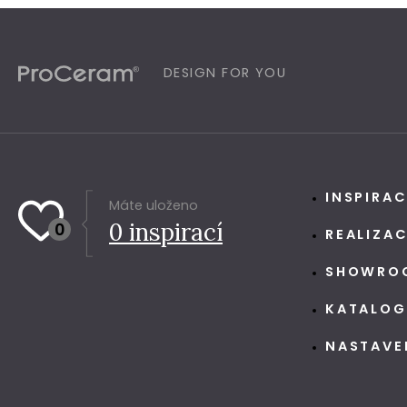
DESIGN FOR YOU
INSPIRA
Máte uloženo
0
inspirací
0
REALIZA
SHOWRO
KATALO
NASTAVE