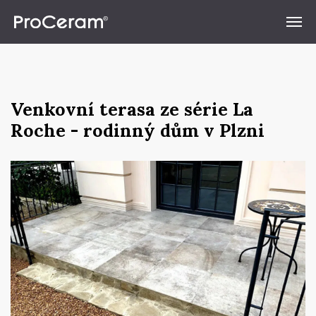
Přeskočit na obsah
Venkovní terasa ze série La
Roche - rodinný dům v Plzni