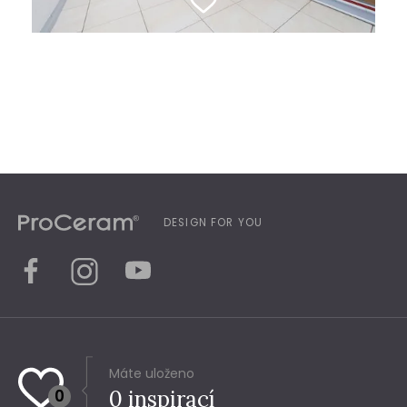
DESIGN FOR YOU
Máte uloženo
0
0
inspirací