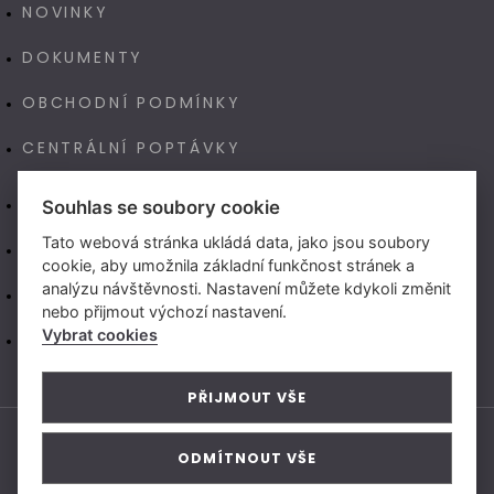
NOVINKY
DOKUMENTY
OBCHODNÍ PODMÍNKY
CENTRÁLNÍ POPTÁVKY
E-SHOP
Souhlas se soubory cookie
Tato webová stránka ukládá data, jako jsou soubory
NAŠE VÝROBA TECHNOART
cookie, aby umožnila základní funkčnost stránek a
analýzu návštěvnosti. Nastavení můžete kdykoli změnit
NEW LIVING CENTER (CZ)
nebo přijmout výchozí nastavení.
Vybrat cookies
NEW LIVING CENTER (SK)
PŘIJMOUT VŠE
ODMÍTNOUT VŠE
© 2026 Vytvořeno v
Beneš & Michl