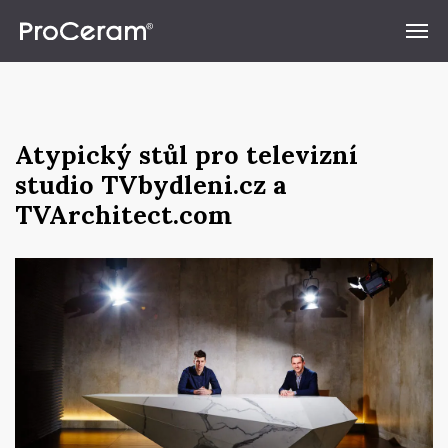
Přeskočit na obsah
Atypický stůl pro televizní
studio TVbydleni.cz a
TVArchitect.com