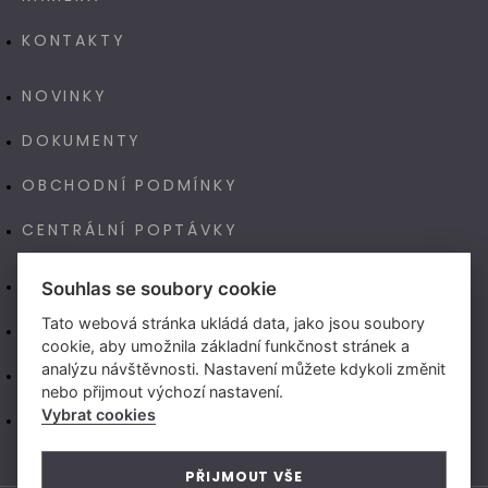
KONTAKTY
NOVINKY
DOKUMENTY
OBCHODNÍ PODMÍNKY
CENTRÁLNÍ POPTÁVKY
E-SHOP
Souhlas se soubory cookie
Tato webová stránka ukládá data, jako jsou soubory
NAŠE VÝROBA TECHNOART
cookie, aby umožnila základní funkčnost stránek a
analýzu návštěvnosti. Nastavení můžete kdykoli změnit
NEW LIVING CENTER (CZ)
nebo přijmout výchozí nastavení.
Vybrat cookies
NEW LIVING CENTER (SK)
PŘIJMOUT VŠE