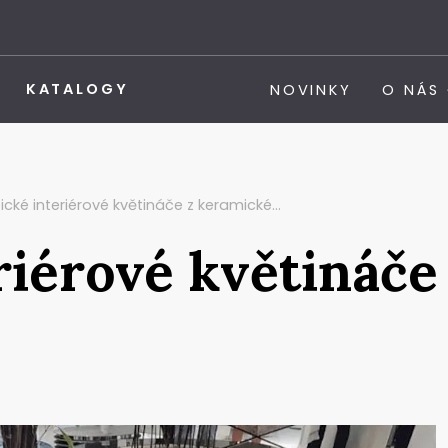
KATALOGY
NOVINKY
O NÁS
ické interiérové květináče z keramické…
riérové květináče