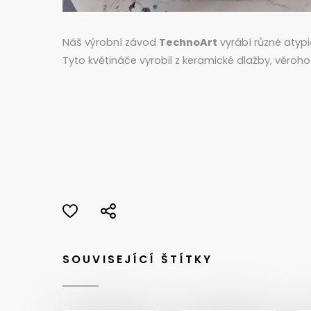
Náš výrobní závod
TechnoArt
vyrábí různé atypic
Tyto květináče vyrobil z keramické dlažby, věroh
SOUVISEJÍCÍ ŠTÍTKY