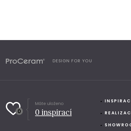
DESIGN FOR YOU
INSPIRA
Máte uloženo
0
inspirací
0
REALIZA
SHOWRO