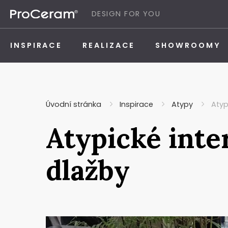
Přeskočit na obsah
DESIGN FOR YOU
INSPIRACE
REALIZACE
SHOWROOMY
Úvodní stránka
Inspirace
Atypy
Atyp
Atypické inte
dlažby