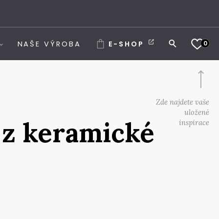
0
NAŠE VÝROBA
E-SHOP
Zde najdete vaše
uložené
 z keramické
inspirace