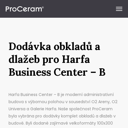
Přeskočit na obsah
Dodávka obkladů a
dlažeb pro Harfa
Business Center – B
Harfa Business Center – B je moderní administrativní
budova s výbornou polohou v sousedství O2 Areny, O2
Universa a Galerie Harfa. Naše společnost ProCeram
byla vybrána pro dodávky komplet obkladů a dlažeb v
budově. Byli dodané zajímavé velkoformáty 100x300